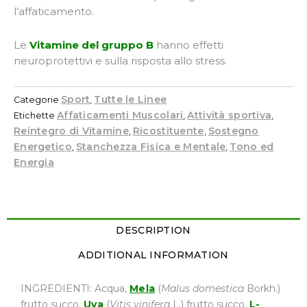
l’affaticamento.
Le
Vitamine del gruppo B
hanno effetti
neuroprotettivi e sulla risposta allo stress.
Sport
Tutte le Linee
Categorie
,
Affaticamenti Muscolari
Attività sportiva
Etichette
,
,
Reintegro di Vitamine
Ricostituente
Sostegno
,
,
Energetico
Stanchezza Fisica e Mentale
Tono ed
,
,
Energia
DESCRIPTION
ADDITIONAL INFORMATION
INGREDIENTI: Acqua,
Mela
(
Malus domestica
Borkh.)
frutto succo,
Uva
(
Vitis vinifera
L.) frutto succo,
L-