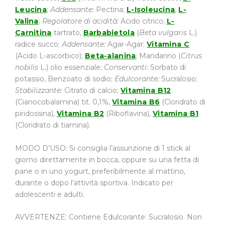
Leucina
;
Addensante:
Pectina;
L-Isoleucina
,
L-
Valina
;
Regolatore di acidità:
Acido citrico;
L-
Carnitina
tartrato,
Barbabietola
(
Beta vulgaris
L.)
radice succo;
Addensante:
Agar-Agar;
Vitamina C
(Acido L-ascorbico);
Beta-alanina
; Mandarino (
Citrus
nobilis
L.) olio essenziale;
Conservanti:
Sorbato di
potassio, Benzoato di sodio;
Edulcorante:
Sucralosio;
Stabilizzante:
Citrato di calcio;
Vitamina B12
(Cianocobalamina) tit. 0,1%,
Vitamina B6
(Cloridrato di
piridossina),
Vitamina B2
(Riboflavina),
Vitamina B1
(Cloridrato di tiamina).
MODO D’USO: Si consiglia l’assunzione di 1 stick al
giorno direttamente in bocca, oppure su una fetta di
pane o in uno yogurt, preferibilmente al mattino,
durante o dopo l’attività sportiva. Indicato per
adolescenti e adulti.
AVVERTENZE: Contiene Edulcorante: Sucralosio. Non