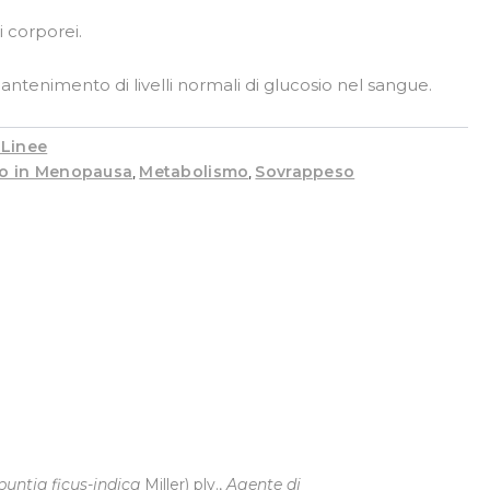
i corporei.
mantenimento di livelli normali di glucosio nel sangue.
 Linee
so in Menopausa
Metabolismo
Sovrappeso
,
,
untia ficus-indica
Miller) plv.,
Agente di