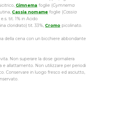
icitrico,
Gimnema
foglie (
Gymnema
utina,
Cassia nomame
foglie (
Cassia
 e.s. tit. 1% in Acido
ina cloridrato) tit. 33%,
Cromo
picolinato.
ma della cena con un bicchiere abbondante
 vita. Non superare la dose giornaliera
za e allattamento. Non utilizzare per periodi
o. Conservare in luogo fresco ed asciutto,
onservato.