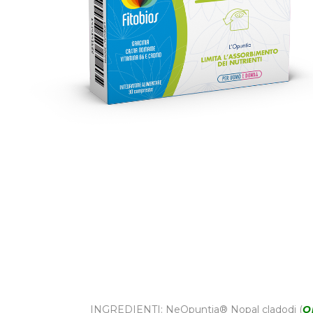
INGREDIENTI: NeOpuntia® Nopal cladodi (
O