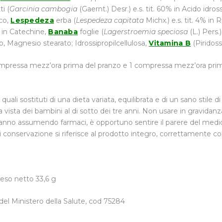
ti (
Garcinia cambogia
(Gaernt.) Desr.) e.s. tit. 60% in Acido idross
ico,
Lespedeza
erba (
Lespedeza capitata
Michx.) e.s. tit. 4% in R
% in Catechine,
Banaba
foglie (
Lagerstroemia speciosa
(L.) Pers.)
icio, Magnesio stearato; Idrossipropilcellulosa,
Vitamina B
(Piridoss
ompressa mezz’ora prima del pranzo e 1 compressa mezz’ora pri
li sostituti di una dieta variata, equilibrata e di un sano stile di
a vista dei bambini al di sotto dei tre anni. Non usare in gravidan
stanno assumendo farmaci, è opportuno sentire il parere del medic
di conservazione si riferisce al prodotto integro, correttamente c
so netto 33,6 g
 del Ministero della Salute, cod 75284