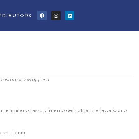
Facebook
Instagram
Linkedin
TRIBUTORS
trastare il sovrappeso
 limitano l’assorbimento dei nutrienti e favoriscono
arboidrati.