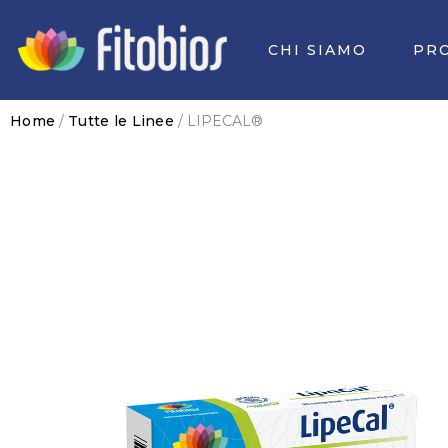
Vai
al
CHI SIAMO
PR
contenuto
Home
/
Tutte le Linee
/ LIPECAL®