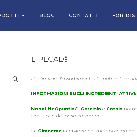
Apri PRODOTTI
ODOTTI
BLOG
CONTATTI
FOR DIS
LIPECAL®
Per limitare l’assorbimento dei nutrienti e con
INFORMAZIONI SUGLI INGREDIENTI ATTIVI:
Nopal
,
NeOpuntia®
,
Garcinia
e
Cassia
nomame
l’equilibrio del peso corporeo.
La
Gimnema
interviene nel metabolismo dei c