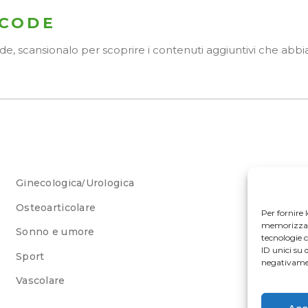
 CODE
Code, scansionalo per scoprire i contenuti aggiuntivi che ab
Ginecologica/Urologica
Osteoarticolare
Per fornire 
memorizzare 
Sonno e umore
tecnologie 
ID unici su 
Sport
negativamen
Vascolare