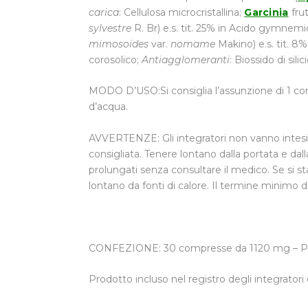
carica
: Cellulosa microcristallina;
Garcinia
frut
sylvestre
R. Br) e.s. tit. 25% in Acido gymnem
mimosoides
var.
nomame
Makino) e.s. tit. 8
corosolico;
Antiagglomeranti
: Biossido di sil
MODO D’USO:Si consiglia l’assunzione di 1 c
d’acqua.
AVVERTENZE: Gli integratori non vanno intesi qua
consigliata. Tenere lontano dalla portata e dall
prolungati senza consultare il medico. Se si 
lontano da fonti di calore. Il termine minimo 
CONFEZIONE: 30 compresse da 1120 mg – Pe
Prodotto incluso nel registro degli integratori