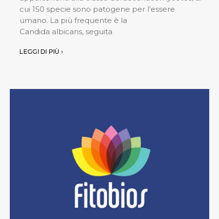
cui 150 specie sono patogene per l’essere
umano. La più frequente è la
Candida albicans, seguita
LEGGI DI PIÙ ›