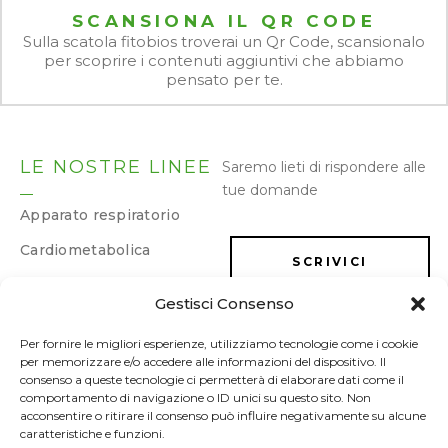
SCANSIONA IL QR CODE
Sulla scatola fitobios troverai un Qr Code, scansionalo
per scoprire i contenuti aggiuntivi che abbiamo
pensato per te.
LE NOSTRE LINEE
Saremo lieti di rispondere alle
tue domande
Apparato respiratorio
Cardiometabolica
SCRIVICI
Dermatologica
Gestisci Consenso
Dimagrimento e
LAVORA CON NOI
drenaggio
Per fornire le migliori esperienze, utilizziamo tecnologie come i cookie
per memorizzare e/o accedere alle informazioni del dispositivo. Il
Energia e memoria
consenso a queste tecnologie ci permetterà di elaborare dati come il
comportamento di navigazione o ID unici su questo sito. Non
Gastrointestinale
acconsentire o ritirare il consenso può influire negativamente su alcune
caratteristiche e funzioni.
Ginecologica/Urologica