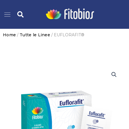
Vai
Cerca
al
contenuto
Home
/
Tutte le Linee
/ EUFLORAFIT®