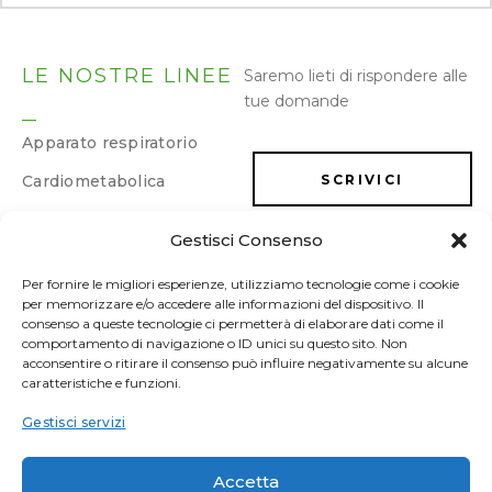
LE NOSTRE LINEE
Saremo lieti di rispondere alle
tue domande
Apparato respiratorio
Cardiometabolica
SCRIVICI
Dermatologica
Gestisci Consenso
LAVORA CON NOI
Dimagrimento e
drenaggio
Per fornire le migliori esperienze, utilizziamo tecnologie come i cookie
per memorizzare e/o accedere alle informazioni del dispositivo. Il
Energia e memoria
consenso a queste tecnologie ci permetterà di elaborare dati come il
comportamento di navigazione o ID unici su questo sito. Non
Gastrointestinale
acconsentire o ritirare il consenso può influire negativamente su alcune
caratteristiche e funzioni.
Ginecologica/Urologica
Gestisci servizi
Osteoarticolare
Sonno e umore
Accetta