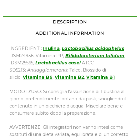
DESCRIPTION
ADDITIONAL INFORMATION
INGREDIENTI:
Inulina
,
Lactobacillus acidophylus
DSM24936, Vitamina PP,
Bifidobacterium bifidum
DSM25565,
Lactobacillus casei
ATCC
SD5213;
Antiagglomeranti
: Talco, Biossido di
silicio;
Vitamina B6
,
Vitamina B2
,
Vitamina B1
.
MODO D’USO: Si consiglia l’assunzione di 1 bustina al
giorno, preferibilmente lontano dai pasti, sciogliendo il
contenuto in un bicchiere d’acqua. Miscelare bene e
consumare subito dopo la preparazione.
AVVERTENZE: Gli integratori non vanno intesi come
sostituti di una dieta variata, equilibrata e di un corretto