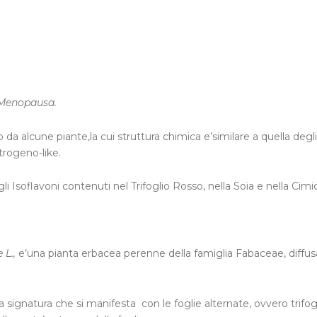
 Menopausa.
 da alcune piante,la cui struttura chimica e’similare a quella deg
trogeno-like.
li Isoflavoni contenuti nel Trifoglio Rosso, nella Soia e nella Cimi
 L.,
e’una pianta erbacea perenne della famiglia Fabaceae, diffusa
lla signatura che si manifesta con le foglie alternate, ovvero trifog