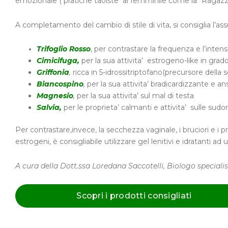
emozionale ( pratiche taoiste al femminile come la “Ragazza
A completamento del cambio di stile di vita, si consiglia l’ass
Trifoglio Rosso
, per contrastare la frequenza e l’inten
Cimicifuga,
per la sua attivita’ estrogeno-like in gra
Griffonia
,
ricca in 5-idrossitriptofano(precursore della s
Biancospino
,
per la sua attivita’ bradicardizzante e ans
Magnesio
,
per la sua attivita’ sul mal di testa
Salvia,
per le proprieta’ calmanti e attivita’ sulle sudo
Per contrastare,invece, la secchezza vaginale, i bruciori e i
estrogeni, è consigliabile utilizzare gel lenitivi e idratanti ad
A cura della Dott.ssa Loredana Saccotelli, Biologo specialis
Scopri i prodotti consigliati