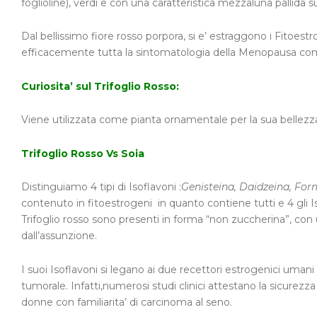
foglioline), verdi e con una caratteristica mezzaluna pallida s
Dal bellissimo fiore rosso porpora, si e’ estraggono i Fitoestr
efficacemente tutta la sintomatologia della Menopausa come 
Curiosita’ sul Trifoglio Rosso:
Viene utilizzata come pianta ornamentale per la sua bellezza,i
Trifoglio Rosso Vs Soia
Distinguiamo 4 tipi di Isoflavoni :
Genisteina, Daidzeina, Fo
contenuto in fitoestrogeni in quanto contiene tutti e 4 gli Is
Trifoglio rosso sono presenti in forma “non zuccherina”, con u
dall’assunzione.
I suoi Isoflavoni si legano ai due recettori estrogenici uma
tumorale. Infatti,numerosi studi clinici attestano la sicurezza 
donne con familiarita’ di carcinoma al seno.