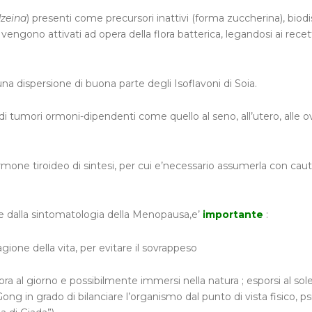
dzeina
) presenti come precursori inattivi (forma zuccherina), biodi
engono attivati ad opera della flora batterica, legandosi ai recett
na dispersione di buona parte degli Isoflavoni di Soia.
 di tumori ormoni-dipendenti come quello al seno, all’utero, alle ov
mone tiroideo di sintesi, per cui e’necessario assumerla con caute
e dalla sintomatologia della Menopausa,e’
importante
:
ione della vita, per evitare il sovrappeso
ra al giorno e possibilmente immersi nella natura ; esporsi al sol
ong in grado di bilanciare l’organismo dal punto di vista fisico, ps