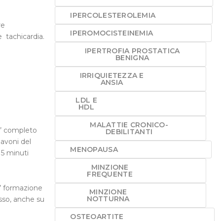
IPERCOLESTEROLEMIA
re
IPEROMOCISTEINEMIA
 tachicardia.
IPERTROFIA PROSTATICA
BENIGNA
IRRIQUIETEZZA E
ANSIA
LDL E
HDL
MALATTIE CRONICO-
piu’ completo
DEBILITANTI
lavoni del
MENOPAUSA
15 minuti
MINZIONE
FREQUENTE
o’ formazione
MINZIONE
NOTTURNA
osso, anche su
OSTEOARTITE