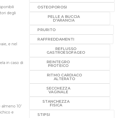
sponibili
OSTEOPOROSI
ori degli
PELLE A BUCCIA
D'ARANCIA
PRURITO
RAFFREDDAMENTI
aie, e nel
REFLUSSO
GASTROESOFAGEO
REINTEGRO
la in caso di
PROTEICO
RITMO CARDIACO
ALTERATO
SECCHEZZA
VAGINALE
STANCHEZZA
FISICA
e almeno 10’
ichico e
STIPSI