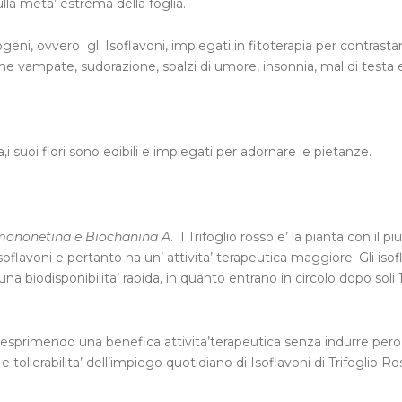
ulla meta’ estrema della foglia.
ogeni, ovvero gli Isoflavoni, impiegati in fitoterapia per contrasta
vampate, sudorazione, sbalzi di umore, insonnia, mal di testa e
 suoi fiori sono edibili e impiegati per adornare le pietanze.
rmononetina e
Biochanina A
. Il Trifoglio rosso e’ la pianta con il 
oflavoni e pertanto ha un’ attivita’ terapeutica maggiore. Gli isof
na biodisponibilita’ rapida, in quanto entrano in circolo dopo soli 
ni esprimendo una benefica attivita’terapeutica senza indurre per
e tollerabilita’ dell’impiego quotidiano di Isoflavoni di Trifoglio R