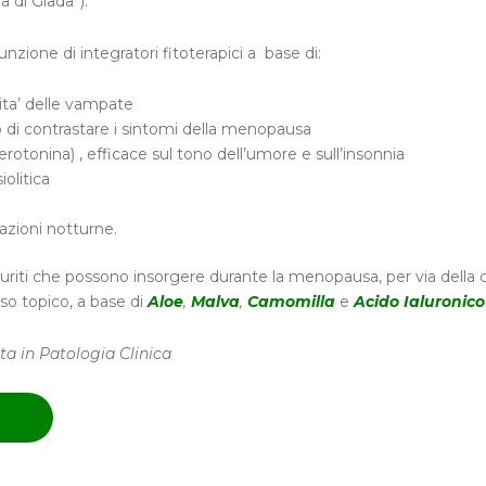
 di Giada”).
unzione di integratori fitoterapici a base di:
sita’ delle vampate
do di contrastare i sintomi della menopausa
erotonina) , efficace sul tono dell’umore e sull’insonnia
iolitica
razioni notturne.
 pruriti che possono insorgere durante la menopausa, per via della 
 uso topico, a base di
Aloe
,
Malva
,
Camomilla
e
Acido Ialuronico
ta in Patologia Clinica