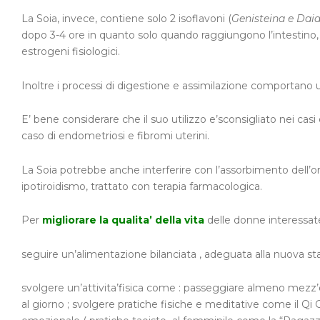
La Soia, invece, contiene solo 2 isoflavoni (
Genisteina e Dai
dopo 3-4 ore in quanto solo quando raggiungono l’intestino, v
estrogeni fisiologici.
Inoltre i processi di digestione e assimilazione comportano u
E’ bene considerare che il suo utilizzo e’sconsigliato nei casi
caso di endometriosi e fibromi uterini.
La Soia potrebbe anche interferire con l’assorbimento dell’or
ipotiroidismo, trattato con terapia farmacologica.
Per
migliorare la qualita’ della vita
delle donne interessat
seguire un’alimentazione bilanciata , adeguata alla nuova stag
svolgere un’attivita’fisica come : passeggiare almeno mezz’o
al giorno ; svolgere pratiche fisiche e meditative come il Qi G