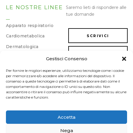
LE NOSTRE LINEE
Saremo lieti di rispondere alle
tue domande
Apparato respiratorio
Cardiometabolica
SCRIVICI
Dermatologica
LAVORA CON NOI
Dimagrimento e
Gestisci Consenso
drenaggio
Energia e memoria
Per fornire le migliori esperienze, utilizziamo tecnologie come i cookie
per memorizzare e/o accedere alle informazioni del dispositivo. Il
Gastrointestinale
consenso a queste tecnologie ci permetterà di elaborare dati come il
comportamento di navigazione o ID unici su questo sito. Non
Ginecologica/Urologica
acconsentire o ritirare il consenso può influire negativamente su alcune
caratteristiche e funzioni.
Osteoarticolare
Sonno e umore
Accetta
Sport
Nega