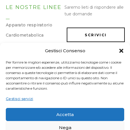
LE NOSTRE LINEE
Saremo lieti di rispondere alle
tue domande
Apparato respiratorio
Cardiometabolica
SCRIVICI
Dermatologica
Gestisci Consenso
LAVORA CON NOI
Dimagrimento e
drenaggio
Per fornire le migliori esperienze, utilizziamo tecnologie come i cookie
per memorizzare e/o accedere alle informazioni del dispositivo. Il
Energia e memoria
consenso a queste tecnologie ci permetterà di elaborare dati come il
comportamento di navigazione o ID unici su questo sito. Non
Gastrointestinale
acconsentire o ritirare il consenso può influire negativamente su alcune
caratteristiche e funzioni.
Ginecologica/Urologica
Gestisci servizi
Osteoarticolare
Sonno e umore
Accetta
Sport
Nega