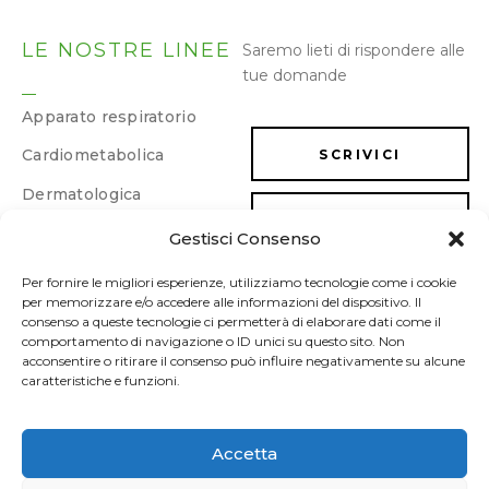
LE NOSTRE LINEE
Saremo lieti di rispondere alle
tue domande
Apparato respiratorio
Cardiometabolica
SCRIVICI
Dermatologica
LAVORA CON NOI
Dimagrimento e
Gestisci Consenso
drenaggio
Energia e memoria
Per fornire le migliori esperienze, utilizziamo tecnologie come i cookie
per memorizzare e/o accedere alle informazioni del dispositivo. Il
Gastrointestinale
consenso a queste tecnologie ci permetterà di elaborare dati come il
comportamento di navigazione o ID unici su questo sito. Non
Ginecologica/Urologica
acconsentire o ritirare il consenso può influire negativamente su alcune
caratteristiche e funzioni.
Osteoarticolare
Sonno e umore
Accetta
Sport