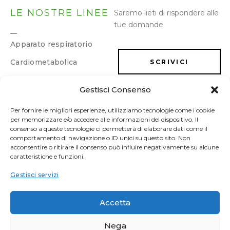
LE NOSTRE LINEE
Saremo lieti di rispondere alle
tue domande
Apparato respiratorio
Cardiometabolica
SCRIVICI
Dermatologica
Gestisci Consenso
LAVORA CON NOI
Dimagrimento e
drenaggio
Per fornire le migliori esperienze, utilizziamo tecnologie come i cookie
per memorizzare e/o accedere alle informazioni del dispositivo. Il
Energia e memoria
consenso a queste tecnologie ci permetterà di elaborare dati come il
comportamento di navigazione o ID unici su questo sito. Non
Gastrointestinale
acconsentire o ritirare il consenso può influire negativamente su alcune
caratteristiche e funzioni.
Ginecologica/Urologica
Gestisci servizi
Osteoarticolare
Sonno e umore
Accetta
Sport
Nega