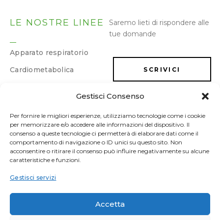
LE NOSTRE LINEE
Saremo lieti di rispondere alle
tue domande
Apparato respiratorio
Cardiometabolica
SCRIVICI
Dermatologica
Gestisci Consenso
LAVORA CON NOI
Dimagrimento e
drenaggio
Per fornire le migliori esperienze, utilizziamo tecnologie come i cookie
per memorizzare e/o accedere alle informazioni del dispositivo. Il
Energia e memoria
consenso a queste tecnologie ci permetterà di elaborare dati come il
comportamento di navigazione o ID unici su questo sito. Non
Gastrointestinale
acconsentire o ritirare il consenso può influire negativamente su alcune
caratteristiche e funzioni.
Ginecologica/Urologica
Gestisci servizi
Osteoarticolare
Sonno e umore
Accetta
Sport