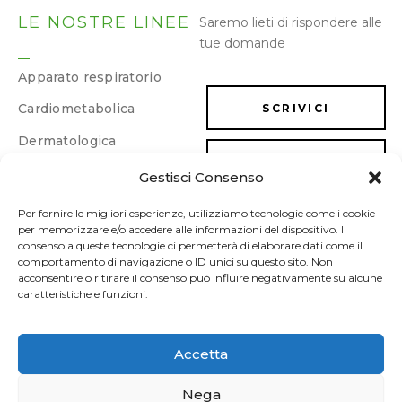
LE NOSTRE LINEE
Saremo lieti di rispondere alle
tue domande
Apparato respiratorio
Cardiometabolica
SCRIVICI
Dermatologica
LAVORA CON NOI
Dimagrimento e
Gestisci Consenso
drenaggio
Energia e memoria
Per fornire le migliori esperienze, utilizziamo tecnologie come i cookie
per memorizzare e/o accedere alle informazioni del dispositivo. Il
Gastrointestinale
consenso a queste tecnologie ci permetterà di elaborare dati come il
comportamento di navigazione o ID unici su questo sito. Non
Ginecologica/Urologica
acconsentire o ritirare il consenso può influire negativamente su alcune
caratteristiche e funzioni.
Osteoarticolare
Sonno e umore
Accetta
Sport
Nega