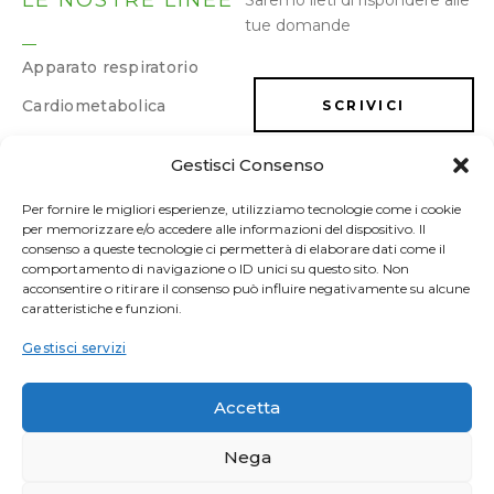
LE NOSTRE LINEE
Saremo lieti di rispondere alle
tue domande
Apparato respiratorio
Cardiometabolica
SCRIVICI
Dermatologica
Gestisci Consenso
LAVORA CON NOI
Dimagrimento e
drenaggio
Per fornire le migliori esperienze, utilizziamo tecnologie come i cookie
per memorizzare e/o accedere alle informazioni del dispositivo. Il
Energia e memoria
consenso a queste tecnologie ci permetterà di elaborare dati come il
comportamento di navigazione o ID unici su questo sito. Non
Gastrointestinale
acconsentire o ritirare il consenso può influire negativamente su alcune
caratteristiche e funzioni.
Ginecologica/Urologica
Gestisci servizi
Osteoarticolare
Sonno e umore
Accetta
Sport
Nega
Vascolare