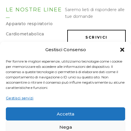
LE NOSTRE LINEE
Saremo lieti di rispondere alle
tue domande
Apparato respiratorio
Cardiometabolica
SCRIVICI
Dermatologica
Gestisci Consenso
Dimagrimento e
LAVORA CON NOI
drenaggio
Per fornire le migliori esperienze, utilizziamo tecnologie come i cookie
per memorizzare e/o accedere alle informazioni del dispositivo. Il
Energia e memoria
consenso a queste tecnologie ci permetterà di elaborare dati come il
comportamento di navigazione o ID unici su questo sito. Non
Gastrointestinale
acconsentire o ritirare il consenso può influire negativamente su alcune
caratteristiche e funzioni.
Ginecologica/Urologica
Gestisci servizi
Osteoarticolare
Sonno e umore
Accetta
Sport
Nega
Vascolare