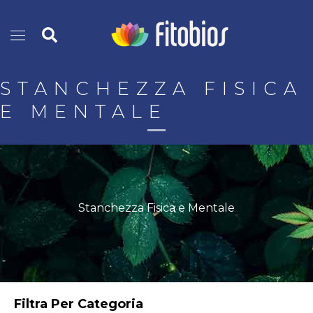
Vai
Cerca
al
contenuto
STANCHEZZA FISICA
E MENTALE
Stanchezza Fisica e Mentale
Filtra Per Categoria