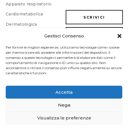
Apparato respiratorio
Cardiometabolica
SCRIVICI
Dermatologica
Dimagrimento e
LAVORA CON NOI
Gestisci Consenso
drenaggio
Energia e memoria
Per fornire le migliori esperienze, utilizziamo tecnologie come i cookie
per memorizzare e/o accedere alle informazioni del dispositivo. Il
Gastrointestinale
consenso a queste tecnologie ci permetterà di elaborare dati come il
comportamento di navigazione o ID unici su questo sito. Non
Ginecologica/Urologica
acconsentire o ritirare il consenso può influire negativamente su alcune
caratteristiche e funzioni.
Osteoarticolare
Sonno e umore
Accetta
Sport
Nega
Vascolare
Visualizza le preferenze
FITOBIOS srl | Via Ruvo 78/80 | 76011 Bisceglie (BT) | P. IVA
06874330720