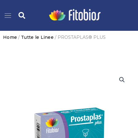
Vai
Cerca
al
contenuto
Home
/
Tutte le Linee
/ PROSTAPLAS® PLUS