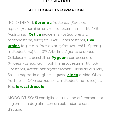
DESCRIPTION
ADDITIONAL INFORMATION
INGREDIENTI:
Serenoa
frutto e.s. (
Serenoa
repens
(Batram) Small., maltodestrine, silice) tit. 45%
Acidi grassi,
Ortica
radice e. s. (
Urtica urens
L.,
maltodestrina, silice) tit. 0.4% Betasitosteroli,
Uva
ursina
foglie e. s. (
Arctostaphylos uva-ursi
L. Spreng.,
maltodestrina) tit. 20% Arbutina,
Agente di carica
:
Cellulosa microcristallina;
Pygeum
corteccia e. s.
(
Pygeum africanum
Hook f., maltodestrine) tit. 15%
Fitosteroli,
Agenti antiagglomeranti
: Biossido di silicio,
Sali di magnesio degli acidi grassi;
Zinco
ossido, Olivo
frutto e. s. (
Olea europaea
L., maltodestrine , silice) tit.
10%
Idrossitirosolo
.
MODO D’USO: Si consiglia l’assunzione di 1 compressa
al giorno, da deglutire con un abbondante sorso
d’acqua.