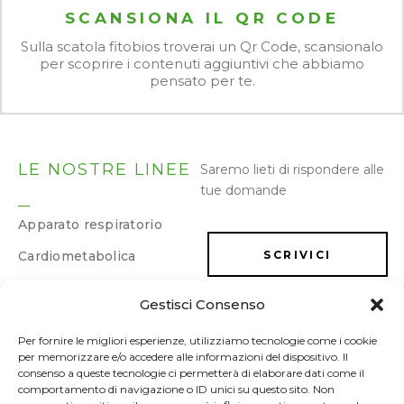
SCANSIONA IL QR CODE
Sulla scatola fitobios troverai un Qr Code, scansionalo
per scoprire i contenuti aggiuntivi che abbiamo
pensato per te.
LE NOSTRE LINEE
Saremo lieti di rispondere alle
tue domande
Apparato respiratorio
Cardiometabolica
SCRIVICI
Dermatologica
Gestisci Consenso
LAVORA CON NOI
Dimagrimento e
drenaggio
Per fornire le migliori esperienze, utilizziamo tecnologie come i cookie
per memorizzare e/o accedere alle informazioni del dispositivo. Il
Energia e memoria
consenso a queste tecnologie ci permetterà di elaborare dati come il
comportamento di navigazione o ID unici su questo sito. Non
Gastrointestinale