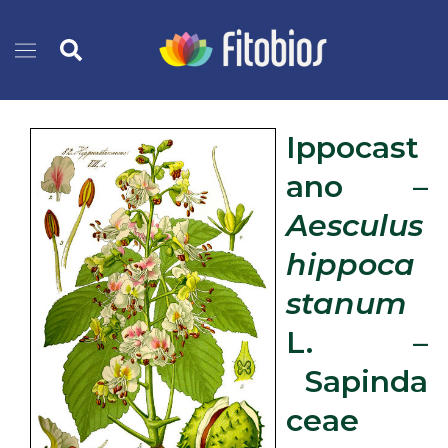
Vai
Cerca
al
contenuto
Ippocast
ano –
Aesculus
hippoca
stanum
L. –
Sapinda
ceae