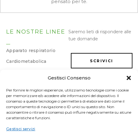
pensato per te.
LE NOSTRE LINEE
Saremo lieti di rispondere alle
tue domande
Apparato respiratorio
Cardiometabolica
SCRIVICI
Dermatologica
Gestisci Consenso
LAVORA CON NOI
Dimagrimento e
drenaggio
Per fornire le migliori esperienze, utilizziamo tecnologie come i cookie
per memorizzare e/o accedere alle informazioni del dispositivo. Il
Energia e memoria
consenso a queste tecnologie ci permetterà di elaborare dati come il
comportamento di navigazione o ID unici su questo sito. Non
Gastrointestinale
acconsentire o ritirare il consenso può influire negativamente su alcune
caratteristiche e funzioni.
Ginecologica/Urologica
Gestisci servizi
Osteoarticolare