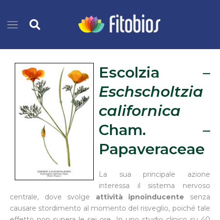
Vai
Cerca
al
contenuto
Escolzia –
Eschscholtzia
californica
Cham
.
–
Papaveraceae
La sua principale azione
interessa il sistema nervoso
centrale, dove svolge
attività ipnoinducente
senza
causare stordimento al momento del risveglio, poiché tale
effetto non supera le sei ore. In uno studio clinico su 40