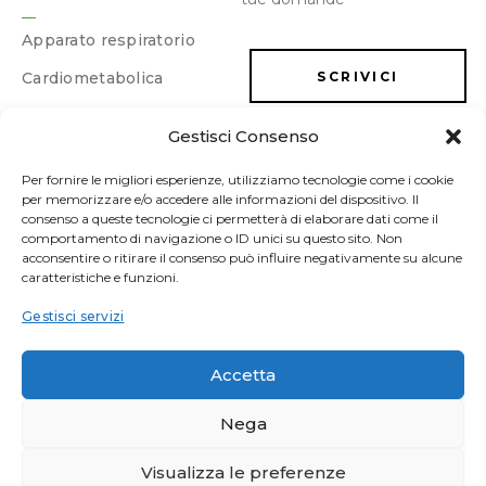
Apparato respiratorio
Cardiometabolica
SCRIVICI
Dermatologica
Gestisci Consenso
LAVORA CON NOI
Dimagrimento e
drenaggio
Per fornire le migliori esperienze, utilizziamo tecnologie come i cookie
per memorizzare e/o accedere alle informazioni del dispositivo. Il
Energia e memoria
consenso a queste tecnologie ci permetterà di elaborare dati come il
comportamento di navigazione o ID unici su questo sito. Non
Gastrointestinale
acconsentire o ritirare il consenso può influire negativamente su alcune
caratteristiche e funzioni.
Ginecologica/Urologica
Gestisci servizi
Osteoarticolare
Sonno e umore
Accetta
Sport
Nega
Vascolare
Visualizza le preferenze
FITOBIOS srl | Via Ruvo 78/80 | 76011 Bisceglie (BT) | P. IVA