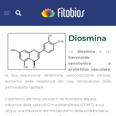
Vai
Cerca
al
contenuto
Diosmina
La
diosmina
è un
flavonoide
venotonico e
protettivo vascolare
,
la sua assunzione determina vasocostrizione venosa,
aumento della resistenza dei vasi, diminuzione della
permeabilità capillare.
L’aumento del tono venoso è da ricondursi alla sua
inibizione delle catecol-O-metiltransferasi (COMT), a cui
segue una riduzione del metabolismo della noradrenalina