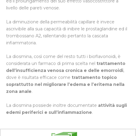
ed il prolungamento del suo effetto vasocostrittore a
livello delle pareti venose.
La diminuzione della permeabilità capillare è invece
ascrivibile alla sua capacità di inibire le prostaglandine ed il
trombossano A2, rallentando pertanto la cascata
infiammatoria.
La diosmina, così come del resto tutti i bioflavonoidi, è
considerata un farmaco di prima scelta nel
trattamento
dell’insufficienza venosa cronica e delle emorroidi
,
dove è risultata efficace come
trattamento topico
soprattutto nel migliorare l’edema e l’eritema nella
zona anale
.
La diosmina possiede inoltre documentate
attività sugli
edemi periferici e sull’infiammazione
.