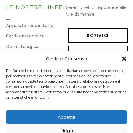
LE NOSTRE LINEE
Saremo lieti di rispondere alle
tue domande
Apparato respiratorio
Cardiometabolica
SCRIVICI
Dermatologica
LAVORA CON NOI
Dimagrimento e
Gestisci Consenso
drenaggio
Energia e memoria
Per fornire le migliori esperienze, utilizziamo tecnologie come i cookie
per memorizzare e/o accedere alle informazioni del dispositivo. Il
Gastrointestinale
consenso a queste tecnologie ci permetterà di elaborare dati come il
comportamento di navigazione o ID unici su questo sito. Non
Ginecologica/Urologica
acconsentire o ritirare il consenso può influire negativamente su alcune
caratteristiche e funzioni.
Osteoarticolare
Sonno e umore
Accetta
Sport
Nega