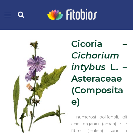
Vai
Cerca
al
contenuto
Cicoria –
Cichorium
intybus
L. –
Asteraceae
(Composita
e)
I numerosi polifenoli, gli
acidi organici (amari) e le
fibre (inulina) sono i