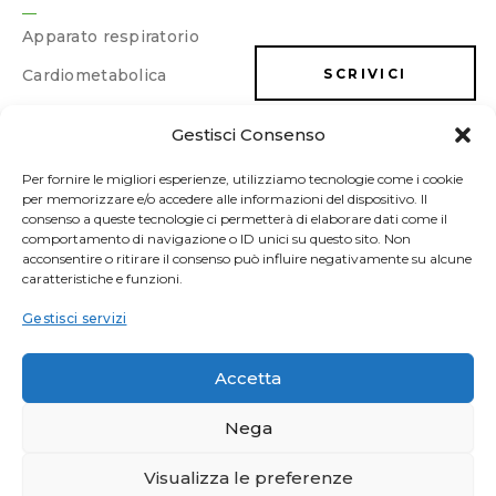
Apparato respiratorio
Cardiometabolica
SCRIVICI
Dermatologica
Gestisci Consenso
LAVORA CON NOI
Dimagrimento e
drenaggio
Per fornire le migliori esperienze, utilizziamo tecnologie come i cookie
per memorizzare e/o accedere alle informazioni del dispositivo. Il
Energia e memoria
consenso a queste tecnologie ci permetterà di elaborare dati come il
comportamento di navigazione o ID unici su questo sito. Non
Gastrointestinale
acconsentire o ritirare il consenso può influire negativamente su alcune
caratteristiche e funzioni.
Ginecologica/Urologica
Gestisci servizi
Osteoarticolare
Sonno e umore
Accetta
Sport
Nega
Vascolare
Visualizza le preferenze
FITOBIOS srl | Via Ruvo 78/80 | 76011 Bisceglie (BT) | P. IVA