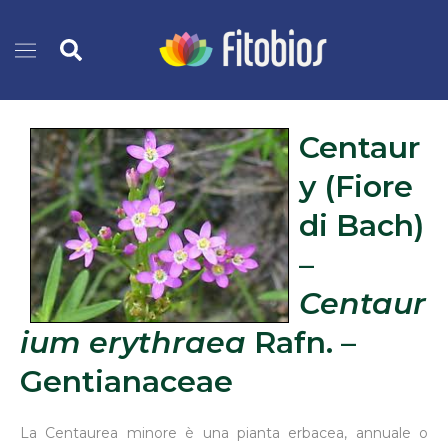
Vai
Cerca
al
contenuto
Centaur
y (Fiore
di Bach)
–
Centaur
ium erythraea
Rafn. –
Gentianaceae
La Centaurea minore è una pianta erbacea, annuale o