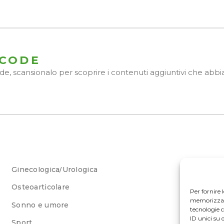
 CODE
Code, scansionalo per scoprire i contenuti aggiuntivi che ab
Ginecologica/Urologica
Osteoarticolare
Per fornire 
memorizzare 
Sonno e umore
tecnologie 
ID unici su 
Sport