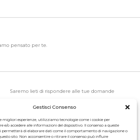
biamo pensato per te.
Saremo lieti di rispondere alle tue domande
Gestisci Consenso
SCRIVICI
le migliori esperienze, utilizziamo tecnologie come i cookie per
e/o accedere alle informazioni del dispositivo. Il consenso a queste
ci permetterà di elaborare dati come il comportamento di navigazione o
LAVORA CON NOI
questo sito. Non acconsentire o ritirare il consenso può influire