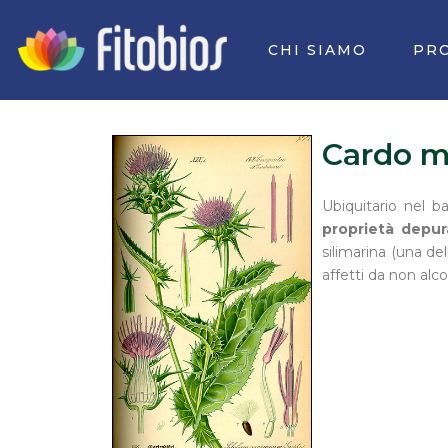
Vai
al
CHI SIAMO
PR
contenuto
Cardo m
Ubiquitario nel b
proprietà depur
silimarina (una de
affetti da non alco