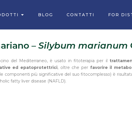
Apri PRODOTTI
ODOTTI
BLOG
CONTATTI
FOR DIS
ariano –
Silybum marianum
acino del Mediterraneo, è usato in fitoterapia per il
trattamen
ative ed epatoprotettrici
, oltre che per
favorire il metabo
lle componenti più significative del suo fitocomplesso) è risultata 
holic fatty liver disease (NAFLD).