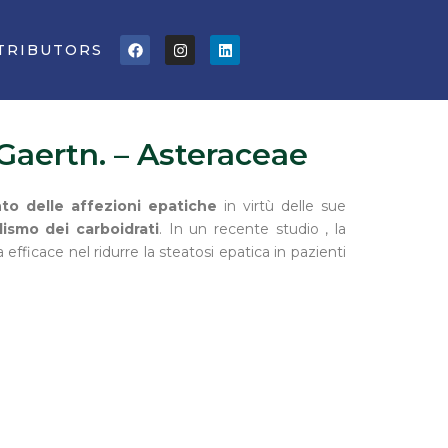
Facebook
Instagram
Linkedin
TRIBUTORS
Gaertn. – Asteraceae
to delle affezioni epatiche
in virtù delle sue
lismo dei carboidrati
. In un recente studio , la
efficace nel ridurre la steatosi epatica in pazienti