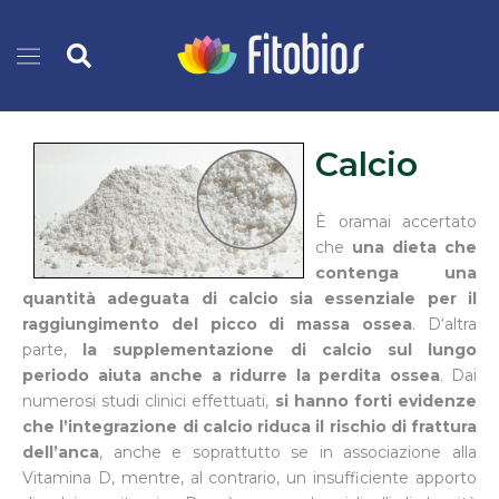
Vai
Cerca
al
contenuto
Calcio
È oramai accertato
che
una dieta che
contenga una
quantità adeguata di calcio sia essenziale per il
raggiungimento del picco di massa ossea
. D‘altra
parte,
la supplementazione di calcio sul lungo
periodo aiuta anche a ridurre la perdita ossea
. Dai
numerosi studi clinici effettuati,
si hanno forti evidenze
che l’integrazione di calcio riduca il rischio di frattura
dell’anca
, anche e soprattutto se in associazione alla
Vitamina D, mentre, al contrario, un insufficiente apporto