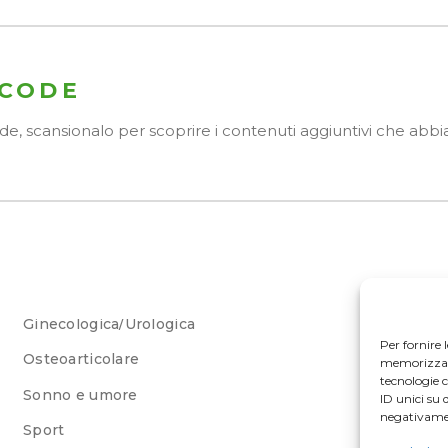
 CODE
Code, scansionalo per scoprire i contenuti aggiuntivi che ab
Ginecologica/Urologica
Per fornire 
Osteoarticolare
memorizzare 
tecnologie 
Sonno e umore
ID unici su 
negativamen
Sport