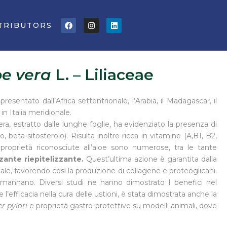
Facebook
Instagram
Linkedin
TRIBUTORS
oe vera
L. – Liliaceae
resentato dall’Africa settentrionale, l’Arabia, il Madagascar, il
n Italia meridionale.
ra, estratto dalle lunghe foglie, ha evidenziato la presenza di
eta-sitosterolo). Risulta inoltre ricca in vitamine (A,B1, B2,
proprietà riconosciute all’aloe sono numerose, tra le tante
zante riepitelizzante.
Quest’ultima azione è garantita dalla
utale, favorendo così la produzione di collagene e proteoglicani.
cemannano. Diversi studi ne hanno dimostrato I benefici nel
l’efficacia nella cura delle ustioni, è stata dimostrata anche la
r pylori
e proprietà gastro-protettive su modelli animali, dove