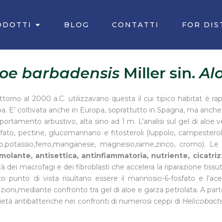
Apri PRODOTTI
ODOTTI
BLOG
CONTATTI
FOR DIS
oe barbadensis
Miller sin.
Al
torno al 2000 a.C. utilizzavano questa il cui tipico habitat è rapp
 E’ coltivata anche in Europa, soprattutto in Spagna, ma anche i
rtamento arbustivo, alta sino ad 1 m. L’analisi sul gel di aloe ve
o, pectine, glucomannano e fitosteroli (luppolo, campesterolo, b
io,potassio,ferro,manganese, magnesio,rame,zinco, cromo). Le 
olante, antisettica, antinfiammatoria, nutriente, cicatriz
ità dei macrofagi e dei fibroblasti che accelera la riparazione tiss
o punto di vista risultano essere il mannosio-6-fosfato e l’a
ioni,mediante confronto tra gel di aloe e garza petrolata. A parte 
prietà antibatteriche nei confronti di numerosi ceppi di
Helicobacte