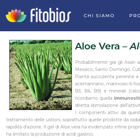
Vai
al
CHI SIAMO
PR
contenuto
Aloe Vera –
Al
Probabilmente già gli Assiri at
Messico, Santo Domingo, Cuba.
Pianta succulenta perenne a po
acemannano, mannosio-6-fosfat
B3, B6, B9) e minerali (calc
ricordiamo quella
immunostim
diretta stimolazione dell’attiv
I componenti attivi da quest
trattamento delle ustioni, soprattutto quelle prodotte da radiaz
rapidità d’azione. Il gel di Aloe vera ha evidenziato infine pro
ha limitato la produzione di acidi gastrici.