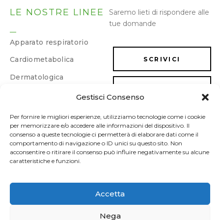
LE NOSTRE LINEE
Saremo lieti di rispondere alle
tue domande
Apparato respiratorio
Cardiometabolica
SCRIVICI
Dermatologica
LAVORA CON NOI
Dimagrimento e
Gestisci Consenso
drenaggio
Energia e memoria
Per fornire le migliori esperienze, utilizziamo tecnologie come i cookie
per memorizzare e/o accedere alle informazioni del dispositivo. Il
Gastrointestinale
consenso a queste tecnologie ci permetterà di elaborare dati come il
comportamento di navigazione o ID unici su questo sito. Non
Ginecologica/Urologica
acconsentire o ritirare il consenso può influire negativamente su alcune
caratteristiche e funzioni.
Osteoarticolare
Sonno e umore
Accetta
Sport
Nega