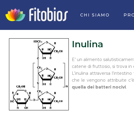
Vai
al
CHI SIAMO
PR
contenuto
Inulina
E’ un alimento salutisticament
catene di fruttosio, si trova i
L’inulina attraversa l’intesti
che le vengono attribuite c’è q
quella dei batteri nocivi
.