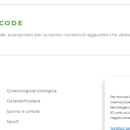
 CODE
Code, scansionalo per scoprire i contenuti aggiuntivi che ab
Ginecologica/Urologica
Per fornire 
Osteoarticolare
memorizzare 
tecnologie 
Sonno e umore
ID unici su 
negativamen
Sport
Gestisci se