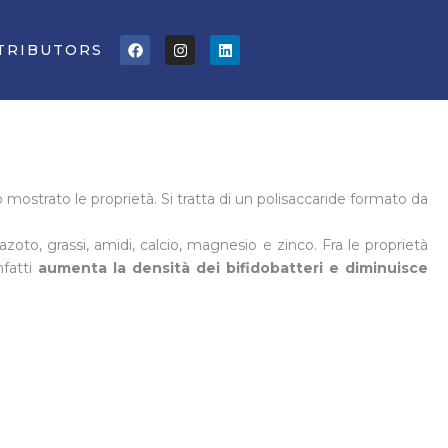
Facebook
Instagram
Linkedin
TRIBUTORS
mostrato le proprietà. Si tratta di un polisaccaride formato da
zoto, grassi, amidi, calcio, magnesio e zinco. Fra le proprietà
fatti
aumenta la densità dei bifidobatteri e diminuisce