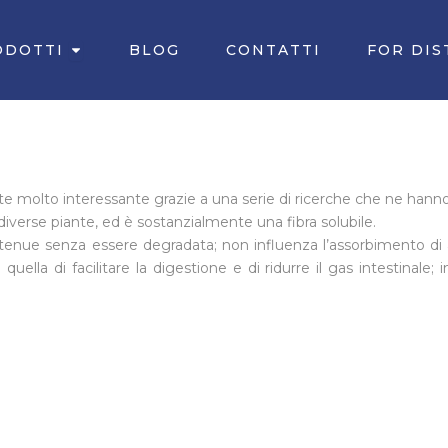
Apri PRODOTTI
ODOTTI
BLOG
CONTATTI
FOR DIS
e molto interessante grazie a una serie di ricerche che ne hanno 
n diverse piante, ed è sostanzialmente una fibra solubile.
no tenue senza essere degradata; non influenza l’assorbimento di a
uella di facilitare la digestione e di ridurre il gas intestinale; in