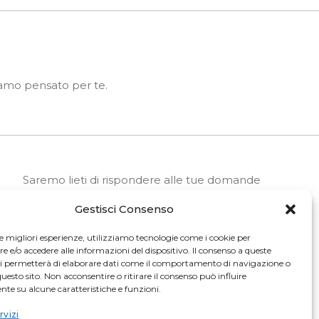
biamo pensato per te.
Saremo lieti di rispondere alle tue domande
Gestisci Consenso
SCRIVICI
le migliori esperienze, utilizziamo tecnologie come i cookie per
e/o accedere alle informazioni del dispositivo. Il consenso a queste
ci permetterà di elaborare dati come il comportamento di navigazione o
LAVORA CON NOI
questo sito. Non acconsentire o ritirare il consenso può influire
te su alcune caratteristiche e funzioni.
rvizi