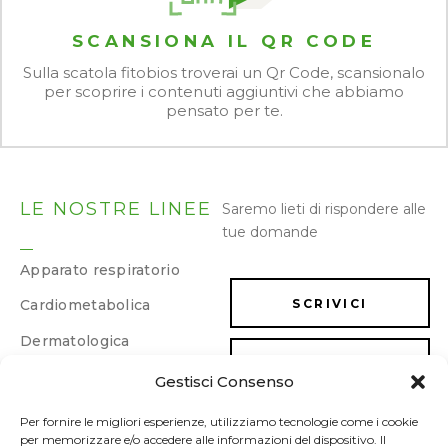
SCANSIONA IL QR CODE
Sulla scatola fitobios troverai un Qr Code, scansionalo
per scoprire i contenuti aggiuntivi che abbiamo
pensato per te.
LE NOSTRE LINEE
Saremo lieti di rispondere alle
tue domande
Apparato respiratorio
Cardiometabolica
SCRIVICI
Dermatologica
LAVORA CON NOI
Dimagrimento e
Gestisci Consenso
drenaggio
Energia e memoria
Per fornire le migliori esperienze, utilizziamo tecnologie come i cookie
per memorizzare e/o accedere alle informazioni del dispositivo. Il