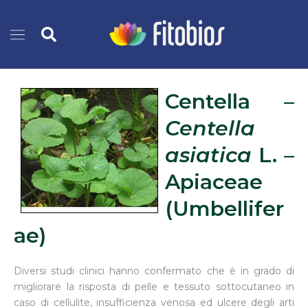
Vai
Cerca
al
contenuto
Centella –
Centella
asiatica
L. –
Apiaceae
(Umbellifer
ae)
Diversi studi clinici hanno confermato che è in grado di
migliorare la risposta di pelle e tessuto sottocutaneo in
caso di cellulite, insufficienza venosa ed ulcere degli arti