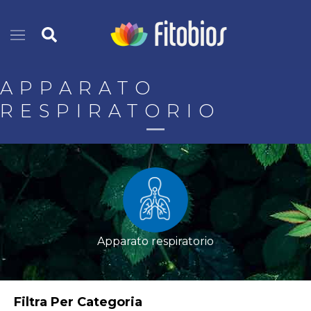
Vai
Cerca
al
contenuto
APPARATO
RESPIRATORIO
Apparato respiratorio
Filtra Per Categoria