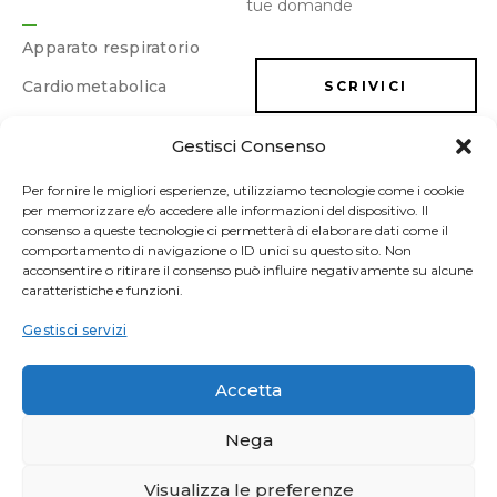
tue domande
Apparato respiratorio
Cardiometabolica
SCRIVICI
Dermatologica
Gestisci Consenso
LAVORA CON NOI
Dimagrimento e
drenaggio
Per fornire le migliori esperienze, utilizziamo tecnologie come i cookie
per memorizzare e/o accedere alle informazioni del dispositivo. Il
Energia e memoria
consenso a queste tecnologie ci permetterà di elaborare dati come il
comportamento di navigazione o ID unici su questo sito. Non
Gastrointestinale
acconsentire o ritirare il consenso può influire negativamente su alcune
caratteristiche e funzioni.
Ginecologica/Urologica
Gestisci servizi
Osteoarticolare
Sonno e umore
Accetta
Sport
Nega
Vascolare
Visualizza le preferenze