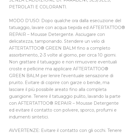
SENZA L’ADDIZIONE DI: PARABENI, SLS/SLES,
PETROLATI E COLORANTI.
MODO D’USO: Dopo qualche ora dalla esecuzione del
tatuaggio, lavare con acqua tiepida ed AFTERTATTOO®
REPAIR – Mousse Detergente. Asciugare con
delicatezza, tamponando. Stendere un velo di
AFTERTATTOO® GREEN BALM fino a completo
assorbimento, 2-3 volte al giorno, per circa 10 giorni.
Non grattare il tatuaggio e non rimuovere eventuali
croste e pellicine ma applicare AFTERTATTOO®
GREEN BALM per lenire l’eventuale sensazione di
prurito. Evitare di coprire con garze o bende, ma
lasciare il più possibile areato fino alla completa
guarigione. Tenere il tatuaggio pulito, lavando la parte
con AFTERTATTOO® REPAIR – Mousse Detergente
ed evitare il contatto con polvere, sporco, profumi e
indumenti sintetici.
AVVERTENZE: Evitare il contatto con gli occhi. Tenere